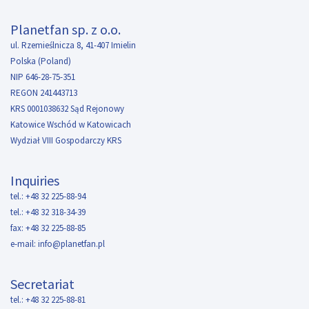
Planetfan sp. z o.o.
ul. Rzemieślnicza 8, 41-407 Imielin
Polska (Poland)
NIP 646-28-75-351
REGON 241443713
KRS 0001038632 Sąd Rejonowy
Katowice Wschód w Katowicach
Wydział VIII Gospodarczy KRS
Inquiries
tel.: +48 32 225-88-94
tel.: +48 32 318-34-39
fax: +48 32 225-88-85
e-mail:
info@planetfan.pl
Secretariat
tel.: +48 32 225-88-81