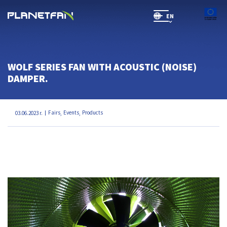
EN
SR(will be soon)
WOLF SERIES FAN WITH ACOUSTIC (NOISE)
DAMPER.
Fairs
Events
Products
03.06.2023 r.
,
,