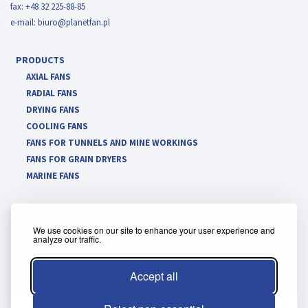
fax: +48 32 225-88-85
e-mail:
biuro@planetfan.pl
PRODUCTS
AXIAL FANS
RADIAL FANS
DRYING FANS
COOLING FANS
FANS FOR TUNNELS AND MINE WORKINGS
FANS FOR GRAIN DRYERS
MARINE FANS
We use cookies on our site to enhance your user experience and
analyze our traffic.
Cookie policy
Terms and conditions of the client panel
Accept all