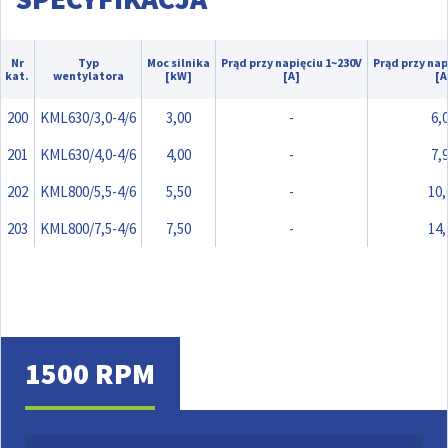
Nr
Typ
Moc silnika
Prąd przy napięciu 1~230V
Prąd przy nap
kat.
wentylatora
[kW]
[A]
[A
200
KML630/3,0-4/6
3,00
-
6,
201
KML630/4,0-4/6
4,00
-
7,
202
KML800/5,5-4/6
5,50
-
10,
203
KML800/7,5-4/6
7,50
-
14,
1500 RPM