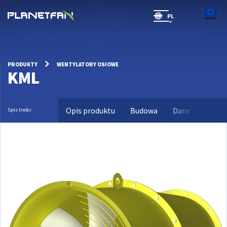
PL
SR(will be soon)
PRODUKTY
WENTYLATORY OSIOWE
KML
Opis produktu
Budowa
Dane techniczn
Spis treści: