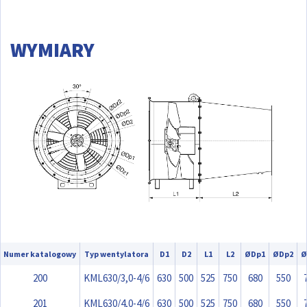
WYMIARY
Numer katalogowy
Typ wentylatora
D1
D2
L1
L2
ØDp1
ØDp2
Ø
200
KML630/3,0-4/6
630
500
525
750
680
550
201
KML630/4,0-4/6
630
500
525
750
680
550