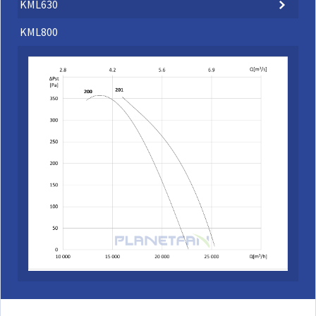
KML630
KML800