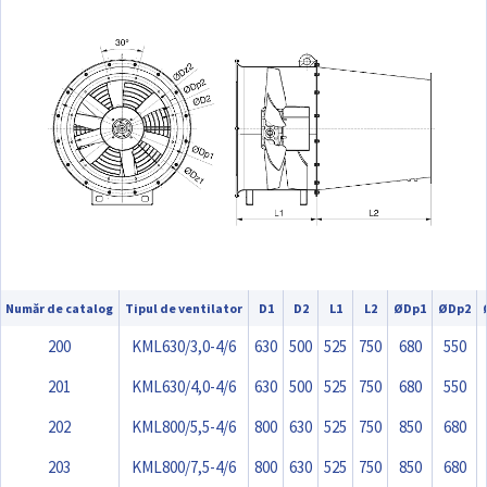
Număr de catalog
Tipul de ventilator
D1
D2
L1
L2
ØDp1
ØDp2
200
KML630/3,0-4/6
630
500
525
750
680
550
201
KML630/4,0-4/6
630
500
525
750
680
550
202
KML800/5,5-4/6
800
630
525
750
850
680
203
KML800/7,5-4/6
800
630
525
750
850
680