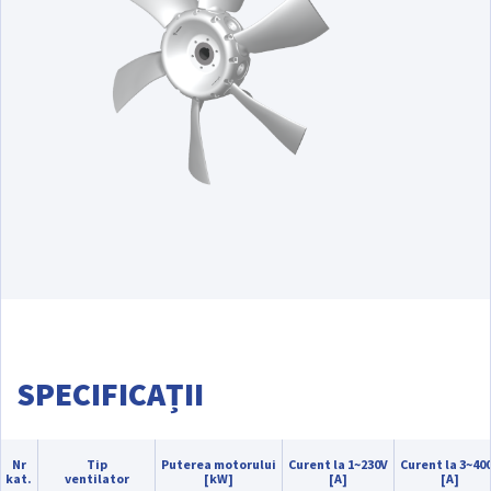
SPECIFICAȚII
Nr
Tip
Puterea motorului
Curent la 1~230V
Curent la 3~40
kat.
ventilator
[kW]
[A]
[A]