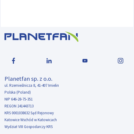
Planetfan sp. z o.o.
ul. Rzemieślnicza 8, 41-407 Imielin
Polska (Poland)
NIP 646-28-75-351
REGON 241443713
KRS 0001038632 Sąd Rejonowy
Katowice Wschód w Katowicach
Wydział VIII Gospodarczy KRS