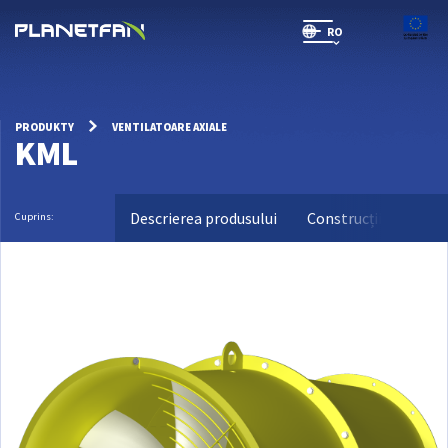
RO
SR(will be soon)
PRODUKTY
VENTILATOARE AXIALE
KML
Descrierea produsului
Construcții
Date
Cuprins: