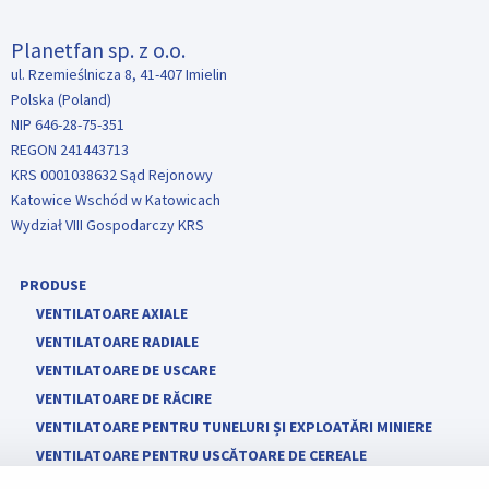
Planetfan sp. z o.o.
ul. Rzemieślnicza 8, 41-407 Imielin
Polska (Poland)
NIP 646-28-75-351
REGON 241443713
KRS 0001038632 Sąd Rejonowy
Katowice Wschód w Katowicach
Wydział VIII Gospodarczy KRS
PRODUSE
VENTILATOARE AXIALE
VENTILATOARE RADIALE
VENTILATOARE DE USCARE
VENTILATOARE DE RĂCIRE
VENTILATOARE PENTRU TUNELURI ȘI EXPLOATĂRI MINIERE
VENTILATOARE PENTRU USCĂTOARE DE CEREALE
VENTILATOR DE MARE