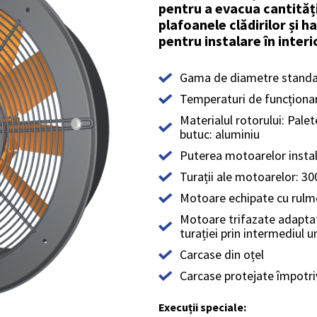
pentru a evacua cantităț
plafoanele clădirilor și h
pentru instalare în inter
Gama de diametre stand
Temperaturi de funcționar
Materialul rotorului: Palet
butuc: aluminiu
Puterea motoarelor instal
Turații ale motoarelor: 3
Motoare echipate cu rulmenț
Motoare trifazate adapta
turației prin intermediul 
Carcase din oțel
Carcase protejate împotriv
Execuții speciale: