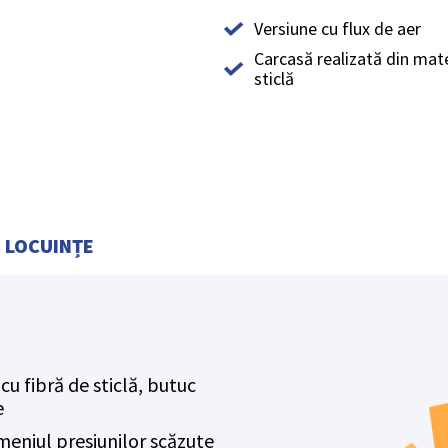
Versiune cu flux de aer
Carcasă realizată din mat
sticlă
LOCUINȚE
u fibră de sticlă, butuc
e
eniul presiunilor scăzute