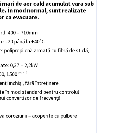
i mari de aer cald acumulat vara sub
ale. În mod normal, sunt realizate
ior ca evacuare.
ard: 400 – 710mm
e: -20 până la +40°C
e: polipropilenă armată cu fibră de sticlă,
ate: 0,37 – 2,2kW
min-1
000, 1500
i închiși, fără întreținere.
te în mod standard pentru controlul
unui convertizor de frecvență
a coroziunii – acoperite cu pulbere