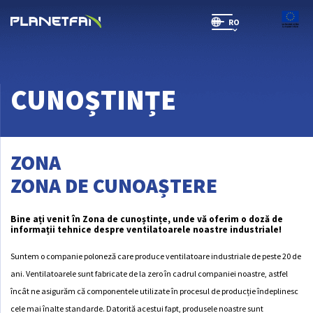
RO
SR(will be soon)
CUNOȘTINȚE
ZONA
ZONA DE CUNOAȘTERE
Bine ați venit în Zona de cunoștințe, unde vă oferim o doză de
informații tehnice despre ventilatoarele noastre industriale!
Suntem o companie poloneză care produce ventilatoare industriale de peste 20 de
ani. Ventilatoarele sunt fabricate de la zero în cadrul companiei noastre, astfel
încât ne asigurăm că componentele utilizate în procesul de producție îndeplinesc
cele mai înalte standarde. Datorită acestui fapt, produsele noastre sunt