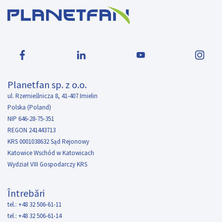
Planetfan sp. z o.o.
ul. Rzemieślnicza 8, 41-407 Imielin
Polska (Poland)
NIP 646-28-75-351
REGON 241443713
KRS 0001038632 Sąd Rejonowy
Katowice Wschód w Katowicach
Wydział VIII Gospodarczy KRS
Întrebări
tel.: +48 32 506-61-11
tel.: +48 32 506-61-14