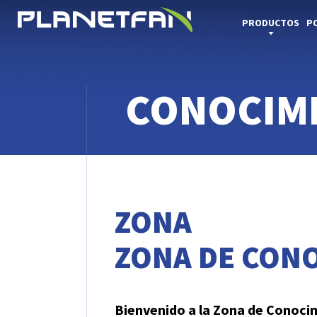
PRODUCTOS
P
Ventiladores para túneles y minas
Ventiladores para secadoras de grano
CONOCIM
ZONA
ZONA DE CON
Bienvenido a la Zona de Conoci