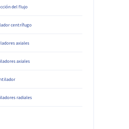
cción del flujo
ilador centrífugo
ladores axiales
iladores axiales
ntilador
iladores radiales