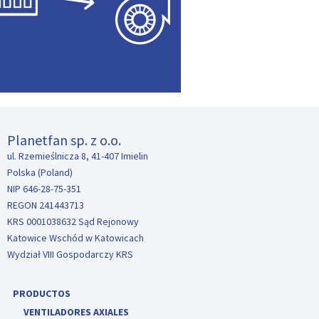
Planetfan sp. z o.o.
ul. Rzemieślnicza 8, 41-407 Imielin
Polska (Poland)
NIP 646-28-75-351
REGON 241443713
KRS 0001038632 Sąd Rejonowy
Katowice Wschód w Katowicach
Wydział VIII Gospodarczy KRS
PRODUCTOS
VENTILADORES AXIALES