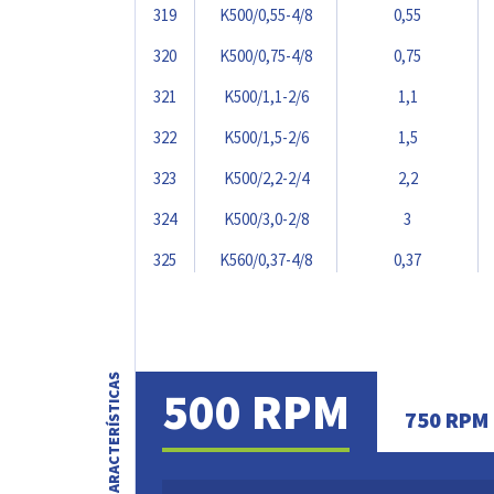
319
K500/0,55-4/8
0,55
320
K500/0,75-4/8
0,75
321
K500/1,1-2/6
1,1
322
K500/1,5-2/6
1,5
323
K500/2,2-2/4
2,2
324
K500/3,0-2/8
3
325
K560/0,37-4/8
0,37
326
K560/0,55-4/6
0,55
327
K560/0,75-4/8
0,75
CARACTERÍSTICAS
328
K560/1,1-4/8
1,1
500 RPM
750 RPM
329
K560/1,5-2/3
1,5
330
K560/2,2-2/4
2,2