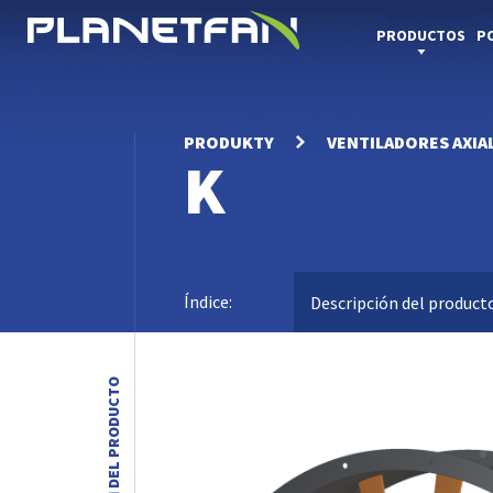
PRODUCTOS
P
Ventiladores para túneles y minas
Ventiladores para secadoras de grano
PRODUKTY
VENTILADORES AXIA
K
Índice:
Descripción del product
DESCRIPCIÓN DEL PRODUCTO