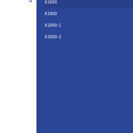
K1600
331
K560/3,0-2/8
3
K1800
332
K630/0,55-4/6
0,55
333
K2000-1
K630/0,75-4/8
0,75
334
K630/1,1-4/6
1,1
K2000-2
335
K630/1,5-4/5
1,5
336
K630/2,2-4/10
2,2
337
K630/3,0-2/4
3
338
K710/0,75-6/9
0,75
339
K710/0,55-4/10
0,55
340
K710/0,75-4/7
0,75
341
K710/1,1-4/9
1,1
342
K710/1,5-4/5
1,5