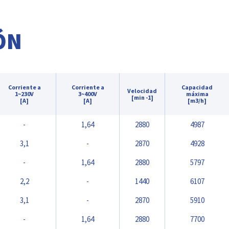
ÓN
Corriente a
Corriente a
Capacidad
Velocidad
1~230V
3~400V
máxima
[min -1]
[A]
[A]
[m3/h]
-
1,64
2880
4987
3,1
-
2870
4928
-
1,64
2880
5797
2,2
-
1440
6107
3,1
-
2870
5910
-
1,64
2880
7700