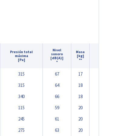
Nivel
Presión total
Masa
sonoro
máxima
[kg]
[dB(A)]
[Pa]
**
*
315
67
17
315
64
18
340
66
18
115
59
20
245
61
20
275
63
20