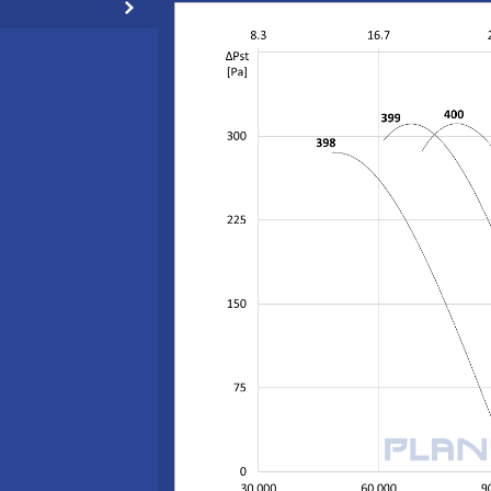
-
5,71
2895
16279
3
-
1430
11194
-
1,75
1420
12270
-
2,48
1445
14968
-
3,3
1445
17059
-
4,52
1435
18652
-
5,71
2895
18815
-
1,93
935
14883
3
-
1430
9072
-
1,75
1420
12067
-
2,48
1445
11687
-
3,3
1445
18852