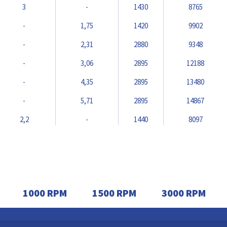
3
-
1430
8765
-
1,75
1420
9902
-
2,31
2880
9348
-
3,06
2895
12188
-
4,35
2895
13480
-
5,71
2895
14867
2,2
-
1440
8097
3
-
1430
10615
-
1,75
1420
11500
-
2,48
1445
15331
1000 RPM
1500 RPM
3000 RPM
-
3,06
2895
14492
-
4,35
2895
15556