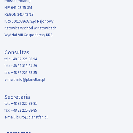
Polska (Poland)
NIP 646-28-75-351
REGON 241443713
KRS 0001038632 Sąd Rejonowy
Katowice Wschód w Katowicach
Wydział VIII Gospodarczy KRS
Consultas
tel.: +48 32 225-88-94
tel.: +48 32 318-34-39
fax: +48 32 225-88-85
e-mail:
info@planetfan.pl
Secretaría
tel.: +48 32 225-88-81
fax: +48 32 225-88-85
e-mail:
biuro@planetfan.pl