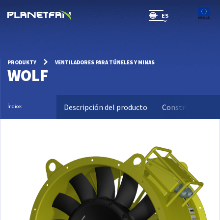
ES
SR(will be soon)
PRODUKTY
VENTILADORES PARA TÚNELES Y MINAS
WOLF
Descripción del producto
Construcción
Índice: