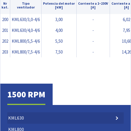
Nr
Tipo
Potencia del motor
Corriente a 1~230V
Corriente a
kat.
ventilador
[kW]
[A]
[A]
200
KML630/3,0-4/6
3,00
-
6,02
201
KML630/4,0-4/6
4,00
-
7,95
202
KML800/5,5-4/6
5,50
-
10,6
203
KML800/7,5-4/6
7,50
-
14,2
1500 RPM
KML630
KML800