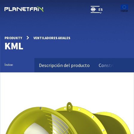
ES
SR(will be soon)
PRODUKTY
VENTILADORES AXIALES
KML
Descripción del producto
Construcción
Índice: