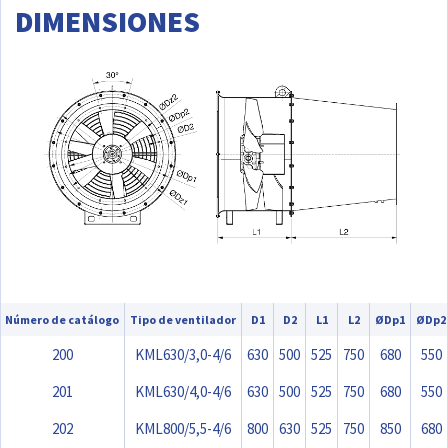
DIMENSIONES
Número de catálogo
Tipo de ventilador
D1
D2
L1
L2
ØDp1
ØDp2
200
KML630/3,0-4/6
630
500
525
750
680
550
201
KML630/4,0-4/6
630
500
525
750
680
550
202
KML800/5,5-4/6
800
630
525
750
850
680