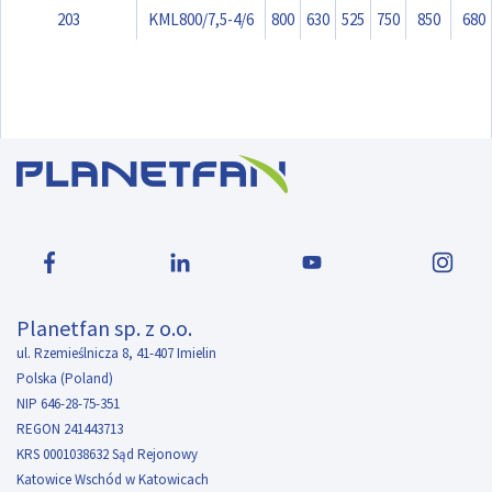
203
KML800/7,5-4/6
800
630
525
750
850
680
Planetfan sp. z o.o.
ul. Rzemieślnicza 8, 41-407 Imielin
Polska (Poland)
NIP 646-28-75-351
REGON 241443713
KRS 0001038632 Sąd Rejonowy
Katowice Wschód w Katowicach