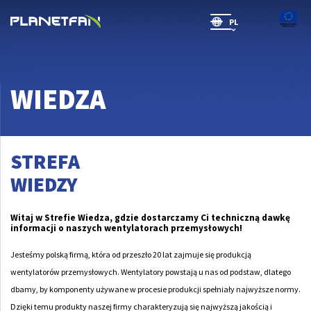
PL
SR(will be soon)
WIEDZA
STREFA
WIEDZY
Witaj w Strefie Wiedza, gdzie dostarczamy Ci techniczną dawkę
informacji o naszych wentylatorach przemysłowych!
Jesteśmy polską firmą, która od przeszło 20 lat zajmuje się produkcją
wentylatorów przemysłowych. Wentylatory powstają u nas od podstaw, dlatego
dbamy, by komponenty używane w procesie produkcji spełniały najwyższe normy.
Dzięki temu produkty naszej firmy charakteryzują się najwyższą jakością i