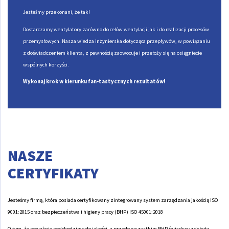
Jesteśmy przekonani, że tak!
Dostarczamy wentylatory zarówno do celów wentylacji jak i do realizacji procesów
przemysłowych. Nasza wiedza inżynierska dotycząca przepływów, w powiązaniu
z doświadczeniem klienta, z pewnością zaowocuje i przełoży się na osiągniecie
wspólnych korzyści.
Wykonaj krok w kierunku fan-tastycznych rezultatów!
NASZE
CERTYFIKATY
Jesteśmy firmą, która posiada certyfikowany zintegrowany system zarządzania jakością ISO
9001:2015 oraz bezpieczeństwa i higieny pracy (BHP) ISO 45001:2018
O tym, że poważnie podchodzimy do jakości, a przede wszystkim BHP świadczy zdobyta