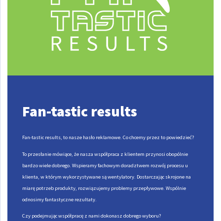
Fan-tastic results
Fan-tastic results, to nasze hasło reklamowe. Co chcemy przez to powiedzieć?
To przesłanie mówiące, że nasza współpraca z klientem przynosi obopólnie
bardzo wiele dobrego. Wspieramy fachowym doradztwem rozwój procesu u
klienta, w którym wykorzystywane są wentylatory. Dostarczając skrojone na
miarę potrzeb produkty, rozwiązujemy problemy przepływowe. Wspólnie
odnosimy fantastyczne rezultaty.
Czy podejmując współpracę z nami dokonasz dobrego wyboru?