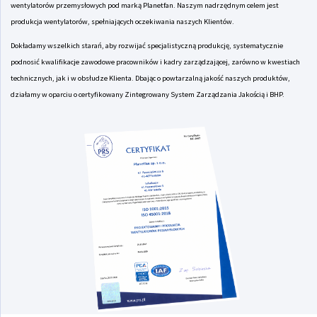
wentylatorów przemysłowych pod marką Planetfan. Naszym nadrzędnym celem jest
produkcja wentylatorów, spełniających oczekiwania naszych Klientów.
Dokładamy wszelkich starań, aby rozwijać specjalistyczną produkcję, systematycznie
podnosić kwalifikacje zawodowe pracowników i kadry zarządzającej, zarówno w kwestiach
technicznych, jak i w obsłudze Klienta. Dbając o powtarzalną jakość naszych produktów,
działamy w oparciu o certyfikowany Zintegrowany System Zarządzania Jakością i BHP.