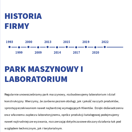
HISTORIA
FIRMY
1993
2000
2013
2015
2019
2022
1999
2009
2014
2017
2020
PARK MASZYNOWY I
LABORATORIUM
Regularnie unowocześniamy park maszynowy, rozbudowujemy laboratorium i dział
konstrukcyjny. Wierzymy, że zarówno poziom obsługi, jak i jakość naszych produktów,
sprostają oczekiwaniom nawet najbardziej wymagających Klientów. Dzięki doświadczeniu
oraz własnemu zapleczu laboratoryjnemu, oprócz produkcji katalogowej podejmujemy
nawet najtrudniejsze wyzwania, rozszerzając dotychczasowe obszary działania tak pod
względem technicznym, jak i terytorialnym.