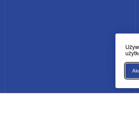
Używa
użytk
Ak