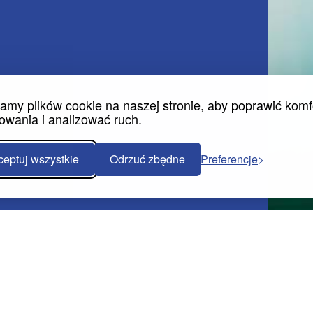
my plików cookie na naszej stronie, aby poprawić komf
owania i analizować ruch.
ceptuj wszystkie
Odrzuć zbędne
Preferencje
Planetfan sp. z o.o.
ul. Rzemieślnicza 8, 41-407 Imielin
Polska (Poland)
NIP 646-28-75-351
REGON 241443713