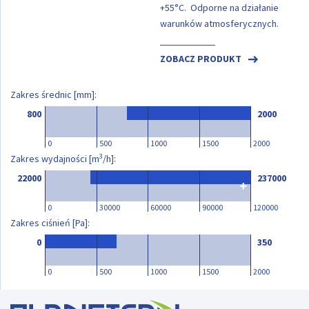
+55°C. Odporne na działanie
warunków atmosferycznych.
ZOBACZ PRODUKT
Zakres średnic [mm]:
800
2000
0
500
1000
1500
2000
3
Zakres wydajności [m
/h]:
22000
237000
0
30000
60000
90000
120000
Zakres ciśnień [Pa]:
0
350
0
500
1000
1500
2000