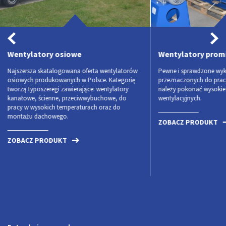
Wentylatory promieniowe
Wentyla
tylatorów
Pewne i sprawdzone wykonania wentylatorów
Wentylato
ategorię
przeznaczonych do pracy wszędzie tam, gdzie
Wyposażon
ylatory
należy pokonać wysokie opory instalacji
dwukierun
e, do
wentylacyjnych.
maksymaln
 do
opcjonaln
ZOBACZ PRODUKT
ZOBACZ