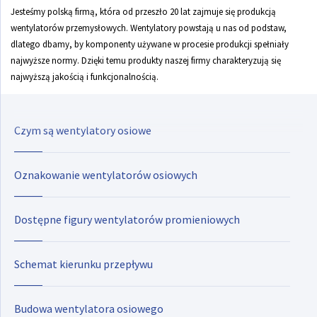
Jesteśmy polską firmą, która od przeszło 20 lat zajmuje się produkcją
wentylatorów przemysłowych. Wentylatory powstają u nas od podstaw,
Czym są wentylatory promieniowe
dlatego dbamy, by komponenty używane w procesie produkcji spełniały
najwyższe normy. Dzięki temu produkty naszej firmy charakteryzują się
najwyższą jakością i funkcjonalnością.
Zasady wentylatorowe
Czym są wentylatory osiowe
Oznakowanie wentylatorów osiowych
Dostępne figury wentylatorów promieniowych
Schemat kierunku przepływu
Budowa wentylatora osiowego