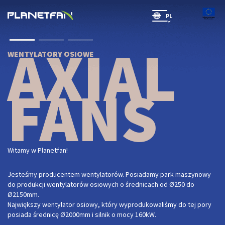
PL
SR(will be soon)
AXIAL
WENTYLATORY OSIOWE
FANS
Witamy w Planetfan!
Jesteśmy producentem wentylatorów. Posiadamy park maszynowy
do produkcji wentylatorów osiowych o średnicach od Ø250 do
Ø2150mm.
Największy wentylator osiowy, który wyprodukowaliśmy do tej pory
posiada średnicę Ø2000mm i silnik o mocy 160kW.