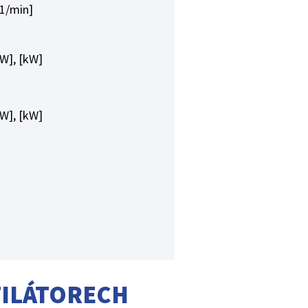
[1/min]
[W], [kW]
[W], [kW]
TILÁTORECH