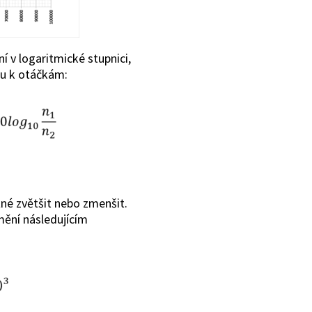
 v logaritmické stupnici,
hu k otáčkám:
né zvětšit nebo zmenšit.
ění následujícím