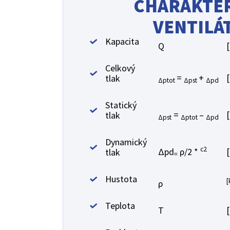
CHARAKTER
VENTILÁ
Kapacita
Q
Celkový
=
+
tlak
Δptot
Δpst
Δpd
Statický
=
–
tlak
Δpst
Δptot
Δpd
Dynamický
c2
Δpd
ρ/2 *
tlak
=
Hustota
[
ρ
Teplota
T
[