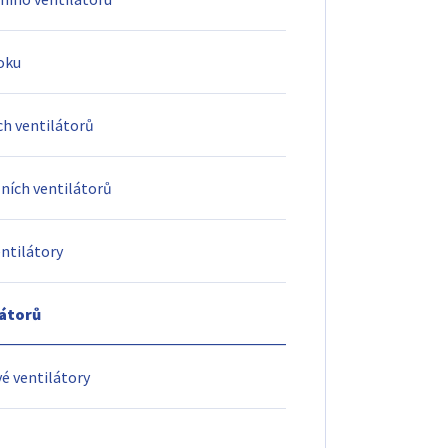
oku
ch ventilátorů
ních ventilátorů
entilátory
látorů
vé ventilátory