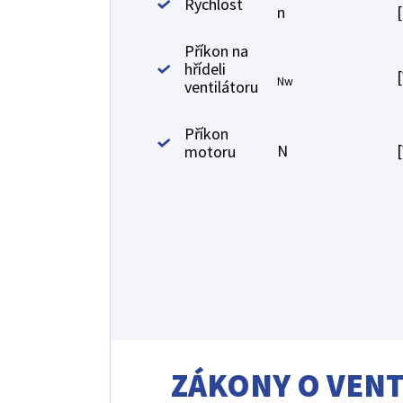
Rychlost
n
Příkon na
hřídeli
Nw
ventilátoru
Příkon
N
motoru
ZÁKONY O VEN