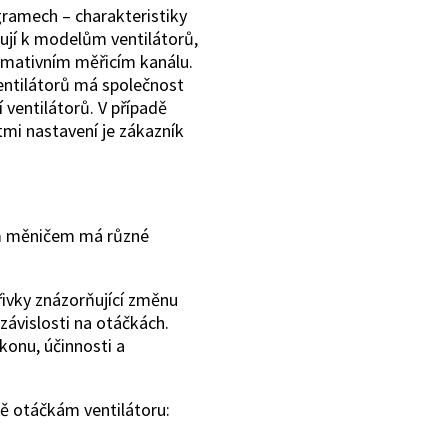
gramech – charakteristiky
ují k modelům ventilátorů,
ormativním měřicím kanálu.
entilátorů má společnost
í ventilátorů. V případě
tmi nastavení je zákazník
ím měničem má různé
řivky znázorňující změnu
závislosti na otáčkách.
konu, účinnosti a
 otáčkám ventilátoru: