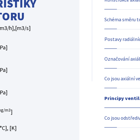
ISTIKY
TORU
Schéma směru t
[m3/h],[m3/s]
Postavy radiální
[Pa]
Označování axiál
[Pa]
Co jsou axiální v
[Pa]
Principy venti
kg/m3
]
Co jsou odstředi
°C], [K]