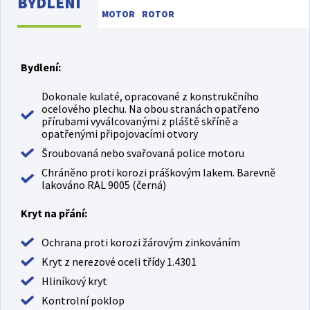
BYDLENÍ
MOTOR
ROTOR
Bydlení:
Dokonale kulaté, opracované z konstrukčního
ocelového plechu. Na obou stranách opatřeno
přírubami vyválcovanými z pláště skříně a
opatřenými připojovacími otvory
Šroubovaná nebo svařovaná police motoru
Chráněno proti korozi práškovým lakem. Barevně
lakováno RAL 9005 (černá)
Kryt na přání:
Ochrana proti korozi žárovým zinkováním
Kryt z nerezové oceli třídy 1.4301
Hliníkový kryt
Kontrolní poklop