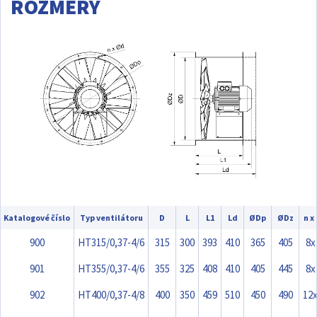
ROZMĚRY
Katalogové číslo
Typ ventilátoru
D
L
L1
Ld
ØDp
ØDz
n x
900
HT315/0,37-4/6
315
300
393
410
365
405
8x
901
HT355/0,37-4/6
355
325
408
410
405
445
8x
902
HT400/0,37-4/8
400
350
459
510
450
490
12