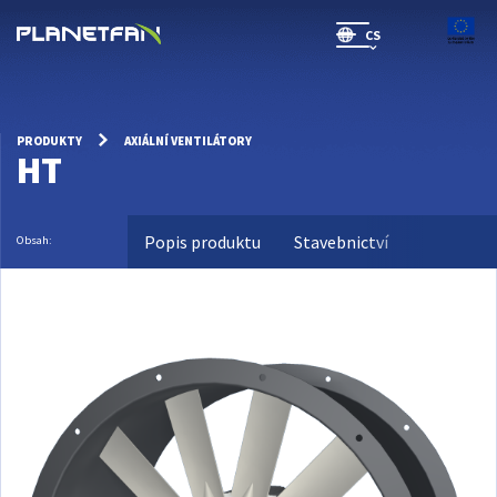
CS
SR(will be soon)
PRODUKTY
AXIÁLNÍ VENTILÁTORY
HT
Popis produktu
Stavebnictví
Technické
Obsah: