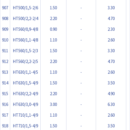
907
HT500/1,5-2/6
1.50
-
3.30
908
HT500/2,2-2/4
2.20
-
4.70
909
HT560/0,9-4/8
0.90
-
2.30
910
HT560/1,1-4/8
1.10
-
2.60
911
HT560/1,5-2/3
1.50
-
3.30
912
HT560/2,2-2/5
2.20
-
4.70
913
HT630/1,1-4/5
1.10
-
2.60
914
HT630/1,5-4/9
1.50
-
3.50
915
HT630/2,2-4/9
2.20
-
4.90
916
HT630/3,0-4/9
3.00
-
6.30
917
HT710/1,1-4/9
1.10
-
2.60
918
HT710/1,5-4/9
1.50
-
3.50