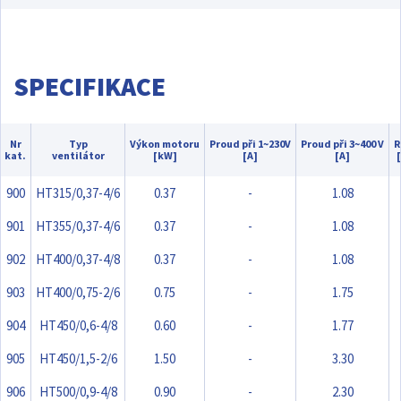
SPECIFIKACE
Nr
Typ
Výkon motoru
Proud při 1~230V
Proud při 3~400 V
R
kat.
ventilátor
[kW]
[A]
[A]
900
HT315/0,37-4/6
0.37
-
1.08
901
HT355/0,37-4/6
0.37
-
1.08
902
HT400/0,37-4/8
0.37
-
1.08
903
HT400/0,75-2/6
0.75
-
1.75
904
HT450/0,6-4/8
0.60
-
1.77
905
HT450/1,5-2/6
1.50
-
3.30
906
HT500/0,9-4/8
0.90
-
2.30