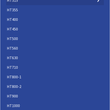
HT315
931
HT1000/2,2-6/9
2.20
-
5.70
HT355
932
HT1000/3,0-4/5
3.00
-
6.30
HT400
933
HT1000/4,0-4/9
4.00
-
8.40
HT450
934
HT1000/5,5-4/9
5.50
-
11.40
HT500
HT560
HT630
HT710
HT800-1
HT800-2
HT900
HT1000