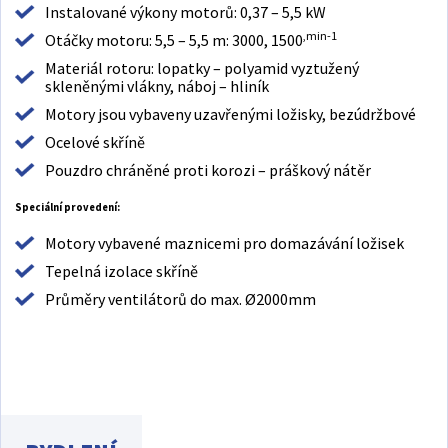
Instalované výkony motorů: 0,37 – 5,5 kW
,min-1
Otáčky motoru: 5,5 – 5,5 m: 3000, 1500
Materiál rotoru: lopatky – polyamid vyztužený
skleněnými vlákny, náboj – hliník
Motory jsou vybaveny uzavřenými ložisky, bezúdržbové
Ocelové skříně
Pouzdro chráněné proti korozi – práškový nátěr
Speciální provedení:
Motory vybavené maznicemi pro domazávání ložisek
Tepelná izolace skříně
Průměry ventilátorů do max. Ø2000mm