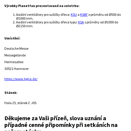
Výrobky Planetfan prezentované na veletrhu:
Axiální ventilátory pro sušičky dřeva:
KSU
a
KSBF
o průměru od Ø500 do
Ø1000 mm,
Axiální ventilátory pro sušičky dřeva typu:
KSA
s průměry od Ø1000 do
Ø2150 mm.
Umístění:
Deutsche Messe
Messegelände
Hermesallee
30521 Hannover
https://www.ligna.de/
Stánek:
Hala 25, stánek č: J05.
Děkujeme za Vaši přízeň, slova uznání a
případné cenné připomínky při setkáních na