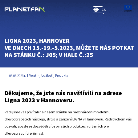
CS
SR(will be soon)
LIGNA 2023, HANNOVER
VE DNECH 15.-19.-5.2023, MŮŽETE NÁS POTKAT
NA STÁNKU Č.: J05; V HALE Č.:25
Veletrh
Události
Produkty
03.06.2023 r.
,
,
Děkujeme, že jste nás navštívili na adrese
Ligna 2023 v Hannoveru.
Rádi jsme vás přivítali na našem stánku na mezinárodním veletrhu
dřevoobráběcích nástrojů, strojů a zařízení LIGNA v Hannoveru. Rádi bychom vás
pozvali, abyste se dozvěděli více o našich produktech určených pro
dřevozpracující průmysl.