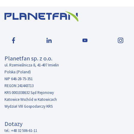
Planetfan sp. z o.o.
ul. Rzemieślnicza 8, 41-407 Imielin
Polska (Poland)
NIP 646-28-75-351
REGON 241443713
KRS 0001038632 Sąd Rejonowy
Katowice Wschód w Katowicach
Wydział VIII Gospodarczy KRS
Dotazy
tel.: +48 32 506-61-11