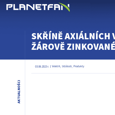
Ventilátory pro tunely a důlní díla
SKŘÍNĚ AXIÁLNÍCH 
ŽÁROVĚ ZINKOVAN
Veletrh
Události
Produkty
03.06.2023 r.
,
,
AKTUALNOŚCI