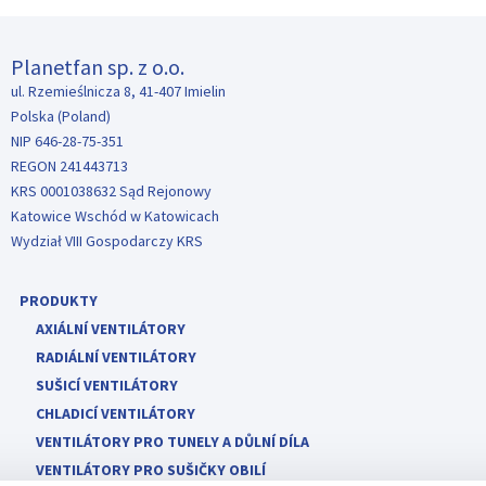
Planetfan sp. z o.o.
ul. Rzemieślnicza 8, 41-407 Imielin
Polska (Poland)
NIP 646-28-75-351
REGON 241443713
KRS 0001038632 Sąd Rejonowy
Katowice Wschód w Katowicach
Wydział VIII Gospodarczy KRS
PRODUKTY
AXIÁLNÍ VENTILÁTORY
RADIÁLNÍ VENTILÁTORY
SUŠICÍ VENTILÁTORY
CHLADICÍ VENTILÁTORY
VENTILÁTORY PRO TUNELY A DŮLNÍ DÍLA
VENTILÁTORY PRO SUŠIČKY OBILÍ