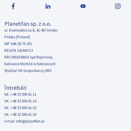
Planetfan sp. z o.o.
ul. Rzemieślnicza 8, 41-407 Imielin
Polska (Poland)
NIP 646-28-75-351
REGON 241443713
KRS 0001038632 Sąd Rejonowy
Katowice Wschód w Katowicach
Wydział VIII Gospodarczy KRS
Întrebări
tel.: +48 32 506-61-11
tel.: +48 32 506-61-14
tel.: +48 32 506-61-15
tel.: +48 32 506-61-16
e-mail:
info@planetfan.pl