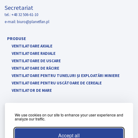
Secretariat
tel.: +48 32 506-61-10
e-mail:
biuro@planetfan.pl
PRODUSE
VENTILATOARE AXIALE
VENTILATOARE RADIALE
VENTILATOARE DE USCARE
VENTILATOARE DE RĂCIRE
VENTILATOARE PENTRU TUNELURI ȘI EXPLOATĂRI MINIERE
VENTILATOARE PENTRU USCĂTOARE DE CEREALE
VENTILATOR DE MARE
We use cookies on our site to enhance your user experience and
analyze our traffic.
Politica de cookie-uri
Termenii și condițiile panoului de client
Accept all