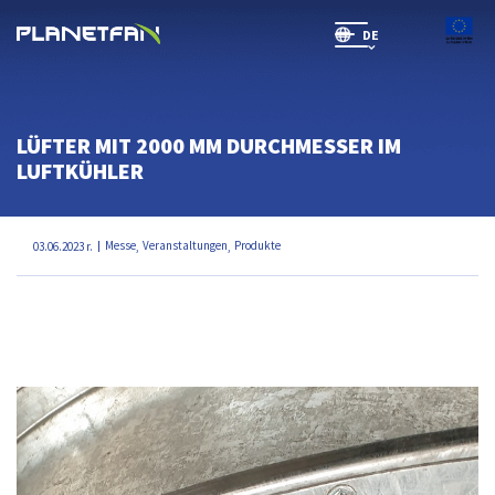
DE
SR(will be soon)
LÜFTER MIT 2000 MM DURCHMESSER IM
LUFTKÜHLER
Messe
Veranstaltungen
Produkte
03.06.2023 r.
,
,