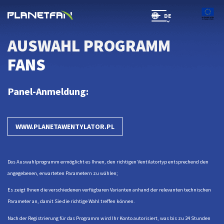
DE
SR(will be soon)
AUSWAHL PROGRAMM
FANS
Panel-Anmeldung:
WWW.PLANETAWENTYLATOR.PL
Das Auswahlprogramm ermöglicht es Ihnen, den richtigen Ventilatortyp entsprechend den
angegebenen, erwarteten Parametern zu wählen;
Es zeigt Ihnen die verschiedenen verfügbaren Varianten anhand der relevanten technischen
Parameter an, damit Sie die richtige Wahl treffen können.
Nach der Registrierung für das Programm wird Ihr Konto autorisiert, was bis zu 24 Stunden