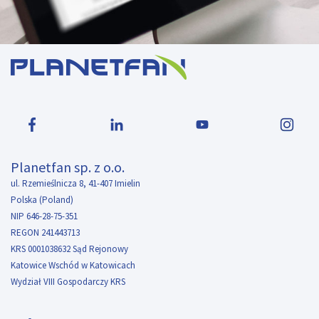
Planetfan sp. z o.o.
ul. Rzemieślnicza 8, 41-407 Imielin
Polska (Poland)
NIP 646-28-75-351
REGON 241443713
KRS 0001038632 Sąd Rejonowy
Katowice Wschód w Katowicach
Wydział VIII Gospodarczy KRS