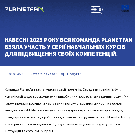
UK
SR(will be soon)
НАВЕСНІ 2023 РОКУ ВСЯ КОМАНДА PLANETFAN
ВЗЯЛА УЧАСТЬ У СЕРІЇ НАВЧАЛЬНИХ КУРСІВ
ДЛЯ ПІДВИЩЕННЯ СВОЇХ КОМПЕТЕНЦІЙ.
Виставка-ярмарок
Події
Продукти
03.06.2023 r.
,
,
Команда Planetfan взяла участь у серії тренінгів. Серед тем тренінгів були
комунікації щодо вдосконалення виробничих процесів та надання послуг. Ми
також провели воркшоп з картування потоку створення цінності на основі
методології VSM. Ми практикували стандартизацію робочих місць і складу,
стандартизацію методів роботи за допомогою інструментів Lean Manufacturing
з використанням методології 5S, візуальний менеджмент з урахуванням
інструкцій та ергономіки праці.