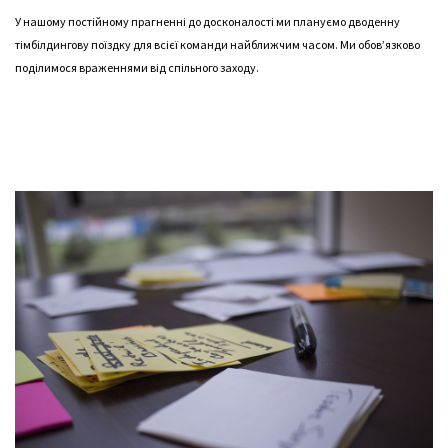
У нашому постійному прагненні до досконалості ми плануємо дводенну
тімбілдингову поїздку для всієї команди найближчим часом. Ми обов’язково
поділимося враженнями від спільного заходу.