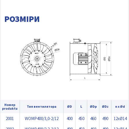
РОЗМІРИ
Номер
Тип вентилятора
ØD
L
ØDp
ØDz
n x Ød
produktu
2001
WOMP400/3,0-2/12
400
450
460
490
12xØ14