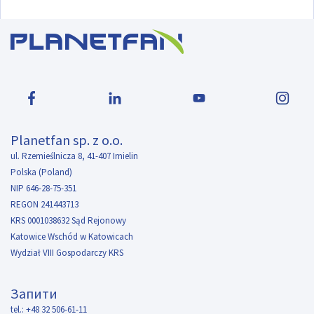
Planetfan sp. z o.o.
ul. Rzemieślnicza 8, 41-407 Imielin
Polska (Poland)
NIP 646-28-75-351
REGON 241443713
KRS 0001038632 Sąd Rejonowy
Katowice Wschód w Katowicach
Wydział VIII Gospodarczy KRS
Запити
tel.: +48 32 506-61-11