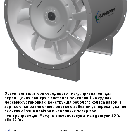
Осьові вентилятори середнього тиску, призначені для
переміщення повітря в системах вентиляції на суднах і
морських установках. Конструкція робочого колеса разом із
задньою направляючою лопаткою забезпечує перекачування
великих об’ємів повітря в невеликих перерізах
повітропроводів. Можуть використовуватися двигуни 50 Гц
або 60 Гц.