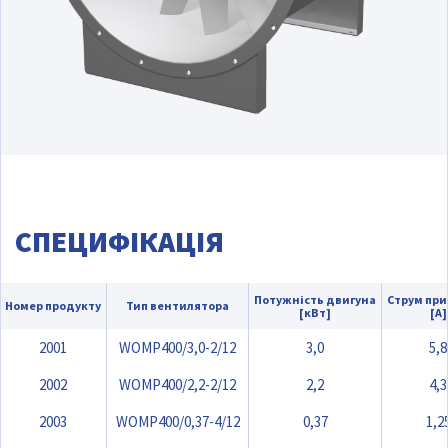
СПЕЦИФІКАЦІЯ
Потужність двигуна
Струм при 
Номер продукту
Тип вентилятора
[кВт]
[А]
2001
WOMP400/3,0-2/12
3,0
5,8
2002
WOMP400/2,2-2/12
2,2
4,3
2003
WOMP400/0,37-4/12
0,37
1,2