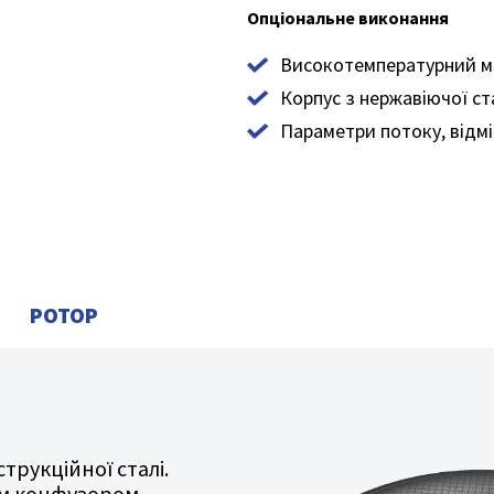
Опціональне виконання
Високотемпературний ма
Корпус з нержавіючої ст
Параметри потоку, відмі
РОТОР
трукційної сталі.
м конфузором,