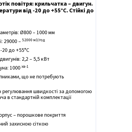
ік повітря: крильчатка – двигун.
ратури від -20 до +55°C. Стійкі до
аметрів: Ø800 – 1000 мм
52000 м3/год
: 29000 –
 -20 до +55°C
вигунів: 2,2 – 5,5 кВт
хв-1
уна: 1000
пниками, що не потребують
о регулювання швидкості за допомогою
ча в стандартній комплектації
корпус – порошкове покриття
ний захисною сіткою