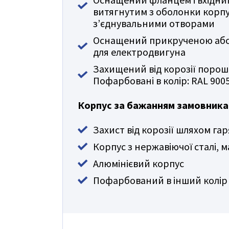
витягнутим з оболонки корпу
з’єднувальними отворами
Оснащений прикрученою аб
для електродвигуна
Захищений від корозії поро
Пофарбовані в колір: RAL 900
Корпус за бажанням замовника
Захист від корозії шляхом га
Корпус з нержавіючої сталі, м
Алюмінієвий корпус
Пофарбований в інший колір