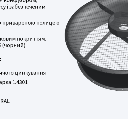
су і забезпеченим
о привареною полицею
шковим покриттям.
5 (чорний)
:
рячого цинкування
арка 1.4301
 RAL