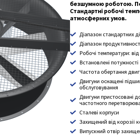
безшумною роботою. Пот
Стандартні робочі темпе
атмосферних умов.
Діапазон стандартних ді
Діапазон продуктивності
Робочі температури: від
Встановлені потужності д
Частота обертання двиг
Двигуни оснащені підши
обслуговування
Двигуни пристосовані д
частотного перетворюва
Сталеві корпуси
Захищений від корозії 
Випускний отвір захище