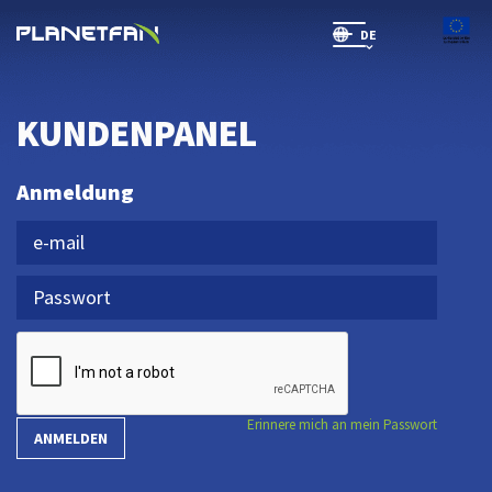
DE
SR(will be soon)
KUNDENPANEL
Anmeldung
Erinnere mich an mein Passwort