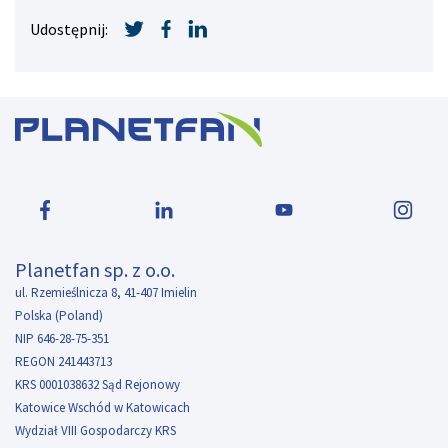
Udostępnij:
Planetfan sp. z o.o.
ul. Rzemieślnicza 8, 41-407 Imielin
Polska (Poland)
NIP 646-28-75-351
REGON 241443713
KRS 0001038632 Sąd Rejonowy
Katowice Wschód w Katowicach
Wydział VIII Gospodarczy KRS