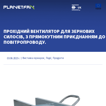
UK
SR(will be soon)
ПРОХІДНИЙ ВЕНТИЛЯТОР ДЛЯ ЗЕРНОВИХ
СИЛОСІВ, З ПРЯМОКУТНИМ ПРИЄДНАННЯМ ДО
ПОВІТРОПРОВОДУ.
Виставка-ярмарок
Події
Продукти
03.06.2023 r.
,
,