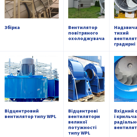
Збірка
Вентилятор
Надзвич
повітряного
тихий
охолоджувача
вентиля
градирні
Відцентровий
Відцентрові
Вхідний 
вентилятор типу WPL
вентилятори
і крильч
великої
радіальн
потужності
вентилят
типу WPL