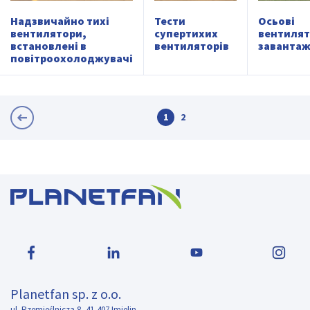
Надзвичайно тихі
Тести
Осьові
вентилятори,
супертихих
вентилят
встановлені в
вентиляторів
заванта
повітроохолоджувачі
1
2
Planetfan sp. z o.o.
ul. Rzemieślnicza 8, 41-407 Imielin