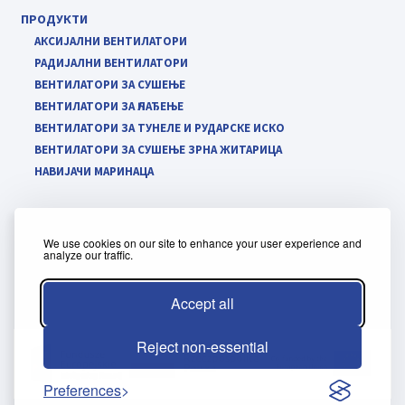
ПРОДУКТИ
АКСИЈАЛНИ ВЕНТИЛАТОРИ
РАДИЈАЛНИ ВЕНТИЛАТОРИ
ВЕНТИЛАТОРИ ЗА СУШЕЊЕ
ВЕНТИЛАТОРИ ЗА ҺЛАЂЕЊЕ
ВЕНТИЛАТОРИ ЗА ТУНЕЛЕ И РУДАРСКЕ ИСКО
ВЕНТИЛАТОРИ ЗА СУШЕЊЕ ЗРНА ЖИТАРИЦА
НАВИЈАЧИ МАРИНАЦА
We use cookies on our site to enhance your user experience and
analyze our traffic.
Політика використання файлів cookie
Правила користування панелем клієнта
Accept all
Reject non-essential
Preferences