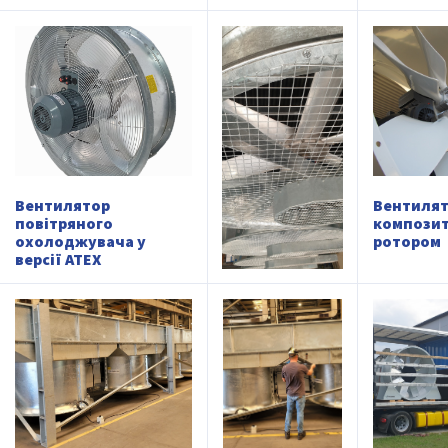
Вентилятор
Вентилят
повітряного
компози
охолоджувача у
ротором
версії ATEX