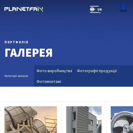
UK
SR(will be soon)
ПОРТФОЛІО
ГАЛЕРЕЯ
Фото виробництва
Фотографії продукції
Категорії записів:
Фотомонтажі