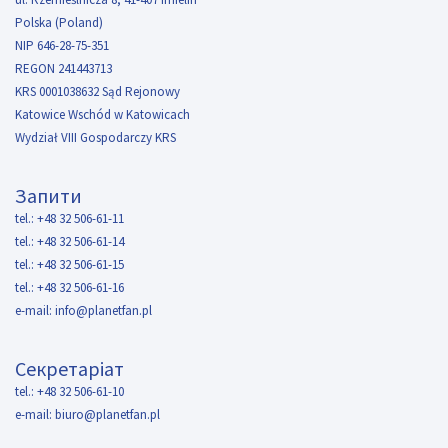
Polska (Poland)
NIP 646-28-75-351
REGON 241443713
KRS 0001038632 Sąd Rejonowy
Katowice Wschód w Katowicach
Wydział VIII Gospodarczy KRS
Запити
tel.: +48 32 506-61-11
tel.: +48 32 506-61-14
tel.: +48 32 506-61-15
tel.: +48 32 506-61-16
e-mail:
info@planetfan.pl
Секретаріат
tel.: +48 32 506-61-10
e-mail:
biuro@planetfan.pl